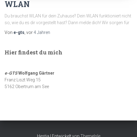
WLAN
Du brauchst WLAN für dein Zuhause? Dein WLAN funktioniert nicht
so, wie du es dir vorgestellt hast? Dann melde dich! Wir sorgen für
Von
e-gts
, vor
4 Jahren
Hier findest du mich
e-GTS
Wolfgang Gärtner
Franz Liszt Weg 15
5162 Obertrum am See
Hestia | Entwickelt von
ThemeIsle